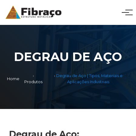
DEGRAU DE AÇO
Degrau de Aço | Tipos, Materiais e
Home
Produtos
Aplicações Industriais
Degrau de Aço: